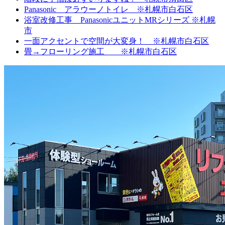
Panasonic アラウーノトイレ ※札幌市白石区
浴室改修工事 PanasonicユニットMRシリーズ ※札幌
市
一面アクセントで空間が大変身！ ※札幌市白石区
畳→フローリング施工 ※札幌市白石区