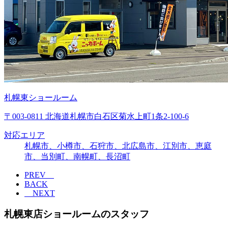
札幌東ショールーム
〒003-0811 北海道札幌市白石区菊水上町1条2-100-6
対応エリア
札幌市、小樽市、石狩市、北広島市、江別市、恵庭
市、当別町、南幌町、長沼町
PREV
BACK
NEXT
札幌東店ショールームのスタッフ