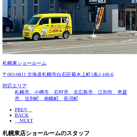
札幌東ショールーム
〒003-0811 北海道札幌市白石区菊水上町1条2-100-6
対応エリア
札幌市、小樽市、石狩市、北広島市、江別市、恵庭
市、当別町、南幌町、長沼町
PREV
BACK
NEXT
札幌東店ショールームのスタッフ