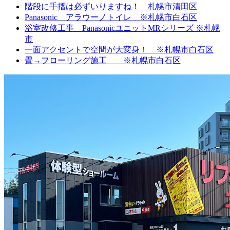
階段に手摺は必ずいりますね！ 札幌市清田区
Panasonic アラウーノトイレ ※札幌市白石区
浴室改修工事 PanasonicユニットMRシリーズ ※札幌
市
一面アクセントで空間が大変身！ ※札幌市白石区
畳→フローリング施工 ※札幌市白石区