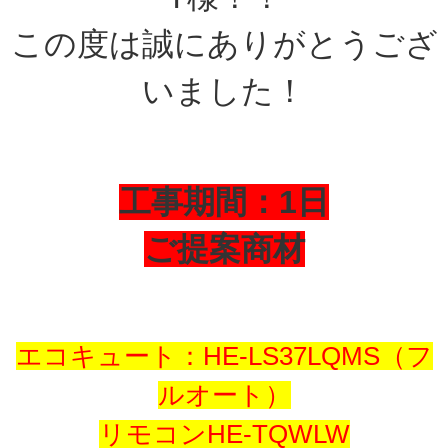
この度は誠にありがとうござ
いました！
工事期間：1日
ご提案商材
エコキュート：HE-LS37LQMS（フ
ルオート）
リモコンHE-TQWLW