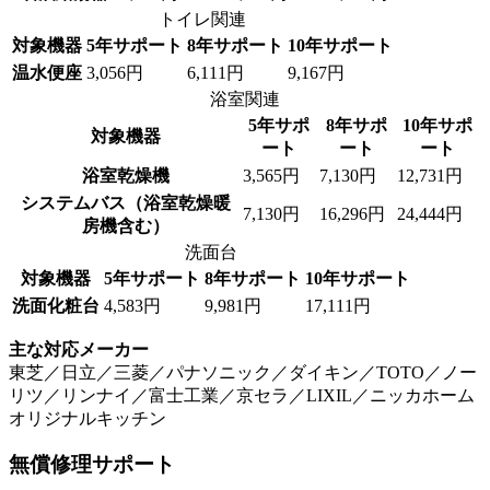
トイレ関連
対象機器
5年サポート
8年サポート
10年サポート
温水便座
3,056円
6,111円
9,167円
浴室関連
5年サポ
8年サポ
10年サポ
対象機器
ート
ート
ート
浴室乾燥機
3,565円
7,130円
12,731円
システムバス（浴室乾燥暖
7,130円
16,296円
24,444円
房機含む）
洗面台
対象機器
5年サポート
8年サポート
10年サポート
洗面化粧台
4,583円
9,981円
17,111円
主な対応メーカー
東芝／日立／三菱／パナソニック／ダイキン／TOTO／ノー
リツ／リンナイ／富士工業／京セラ／LIXIL／ニッカホーム
オリジナルキッチン
無償修理サポート