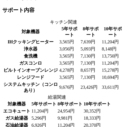
サポート内容
キッチン関連
5年サポ
8年サポ
10年サポ
対象機器
ート
ート
ート
IHクッキングヒーター
3,565円
7,639円
11,204円
浄水器
3,056円
5,093円
8,148円
食洗機
3,565円
7,130円
13,750円
ガスコンロ
3,565円
7,130円
11,204円
ビルトインオーブンレンジ
4,278円
8,657円
15,278円
レンジフード
3,565円
7,130円
10,694円
システムキッチン（コンロ
9,676円
23,426円
33,611円
あり）
給湯関連
対象機器
5年サポート
8年サポート
10年サポート
エコキュート
11,204円
24,954円
30,352円
ガス給湯器
5,296円
9,981円
18,333円
石油給湯器
6,926円
11,204円
20,370円