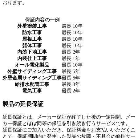
おります。
保証内容の一例
外壁塗装工事
最長 10年
防水工事
最長 10年
屋根工事
最長 10年
躯体工事
最長 10年
内装下地工事
最長 2年
内装仕上工事
最長 1年
オール電化製品
最長 10年
外壁サイディング工事
最長 5年
外壁金属サイディング工事
最長 5年
給排水配管工事
最長 3年
電気工事
最長 2年
製品の延長保証
延長保証とは、メーカー保証が終了した後の一定期間、メー
カー保証とほぼ同等の保証を引き続き行うサービスです。
延長保証にご加入いただき、保証料金をお支払いいただくこ
とで、保証期間内に発生した製品の故障・不具合の修理サー