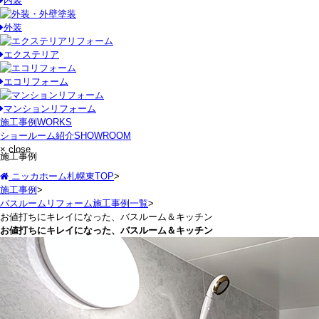
内装
外装
エクステリア
エコリフォーム
マンションリフォーム
施工事例
WORKS
ショールーム紹介
SHOWROOM
× close
施工事例
ニッカホーム札幌東TOP
>
施工事例
>
バスルームリフォーム施工事例一覧
>
お値打ちにキレイになった、バスルーム＆キッチン
お値打ちにキレイになった、バスルーム＆キッチン