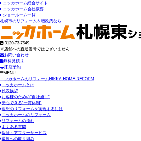
ニッカホーム総合サイト
ニッカホーム会社概要
ショールーム一覧
札幌市のリフォーム＆増改築なら
0120-73-7549
※店舗への直通番号ではございません
お問い合わせ
無料見積り
来店予約
MENU
ニッカホームのリフォーム
NIKKA-HOME REFORM
ニッカホームとは
代表挨拶
お客様のための"自社施工"
安心できる"一貫体制"
理想のリフォームを実現するには
ニッカホームのリフォーム
リフォームの流れ
よくある質問
保証・アフターサービス
環境への取り組み