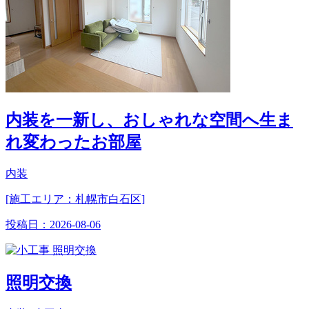
内装を一新し、おしゃれな空間へ生ま
れ変わったお部屋
内装
[施工エリア：札幌市白石区]
投稿日：
2026-08-06
照明交換